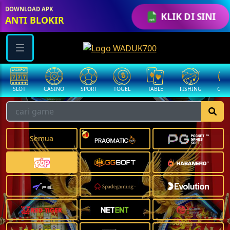
DOWNLOAD APK
KLIK DI SINI
ANTI BLOKIR
SLOT
CASINO
SPORT
TOGEL
TABLE
FISHING
COCK
Semua