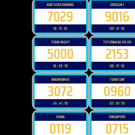
KENTUCKY EVENING
OREGON 1
7029
9016
16 : 31 : 10
09 : 31 : 10
TEXAS NIGHT
TOTOMACAU 00:00
5000
2153
16 : 39 : 10
06 : 31 : 10
MAGNUM4D
TEXAS DAY
3072
0960
24 : 41 : 10
07 : 01 : 10
CHINA
SINGAPORE
0119
0715