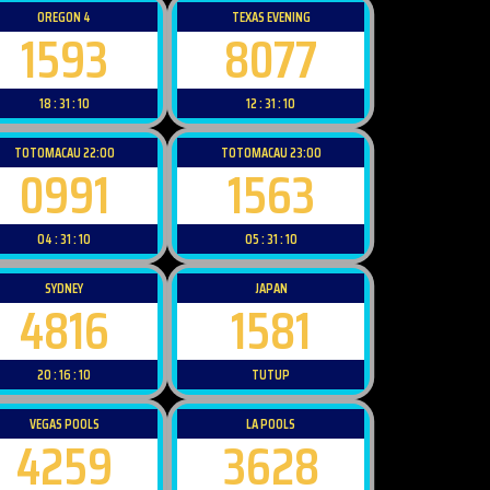
OREGON 4
TEXAS EVENING
1593
8077
18 : 31 : 10
12 : 31 : 10
TOTOMACAU 22:00
TOTOMACAU 23:00
0991
1563
04 : 31 : 10
05 : 31 : 10
SYDNEY
JAPAN
4816
1581
20 : 16 : 10
TUTUP
VEGAS POOLS
LA POOLS
4259
3628