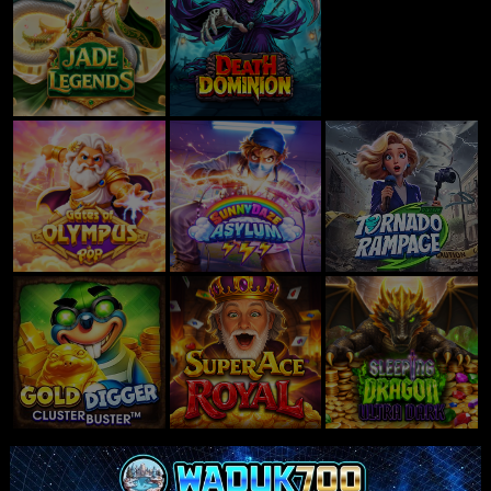
Populer
Lihat lebih banyak