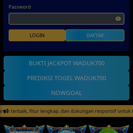
Password
LOGIN
DAFTAR
BUKTI JACKPOT WADUK700
PREDIKSI TOGEL WADUK700
NOWGOAL
fitur lengkap, dan dukungan responsif untuk kenyamanan