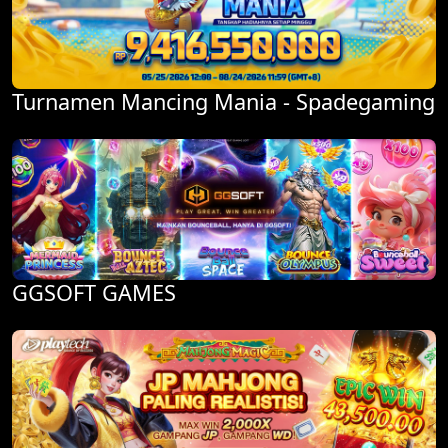
Turnamen Mancing Mania - Spadegaming
GGSOFT GAMES