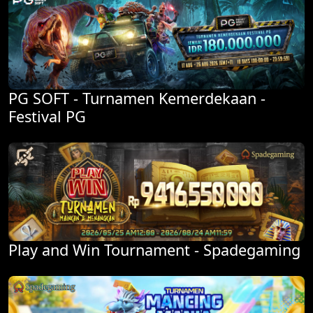
PG SOFT - Turnamen Kemerdekaan -
Festival PG
Play and Win Tournament - Spadegaming