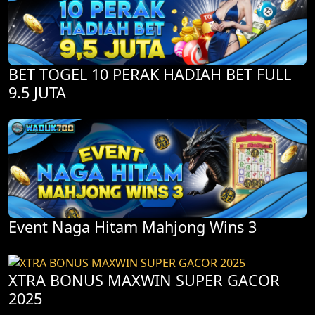
BET TOGEL 10 PERAK HADIAH BET FULL
9.5 JUTA
Event Naga Hitam Mahjong Wins 3
XTRA BONUS MAXWIN SUPER GACOR
2025