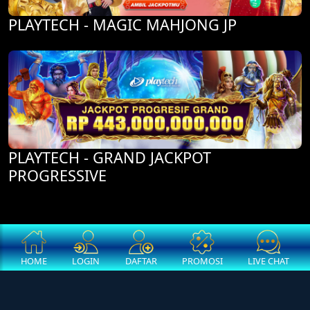
PLAYTECH - MAGIC MAHJONG JP
kk****qo
Telah Berhasil Melakukan Withdraw
Rp 7.743.000,00
PLAYTECH - GRAND JACKPOT
PROGRESSIVE
HOME
LOGIN
DAFTAR
PROMOSI
LIVE CHAT