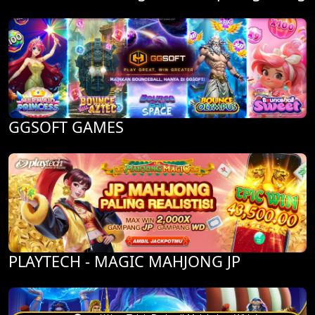
GGSOFT GAMES
PLAYTECH - MAGIC MAHJONG JP