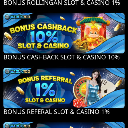
BONUS ROLLINGAN SLOT & CASINO 1%
BONUS CASHBACK SLOT & CASINO 10%
BONUS REFERAL SLOT & CASINO 1%