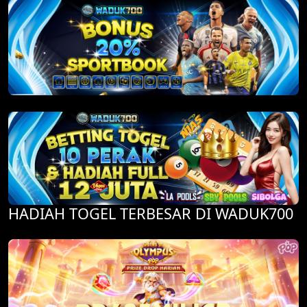
HADIAH TOGEL TERBESAR DI WADUK700