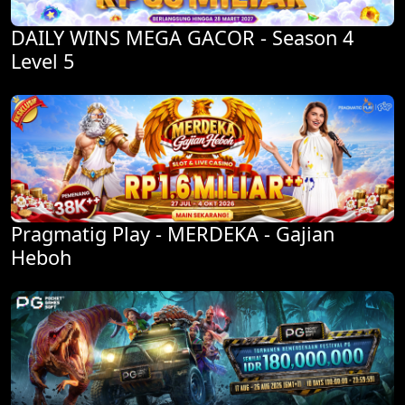
DAILY WINS MEGA GACOR - Season 4
Level 5
Pragmatig Play - MERDEKA - Gajian
Heboh